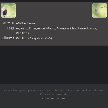
Auteur
ANCLA Clément
Tags
Aglais io
,
Emergence
,
Macro
,
Nymphalidés
,
Paon-du-jour
,
Papillons
Albums
Papillons
/
Papillons (5/5)
Les photographies présentées sur ce site internet ne sont pas libres de droit.
Pour toute demande,
contacter l auteur
.