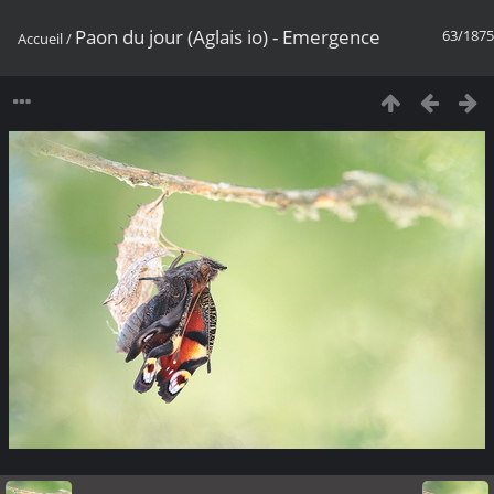
Paon du jour (Aglais io) - Emergence
63/1875
Accueil
/