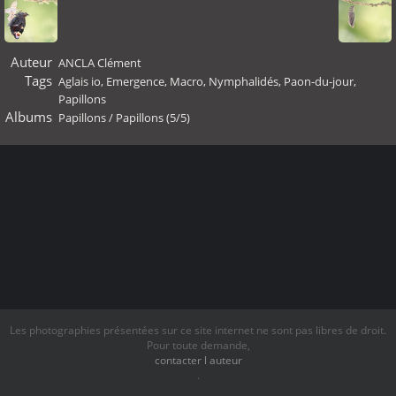
Auteur
ANCLA Clément
Tags
Aglais io
,
Emergence
,
Macro
,
Nymphalidés
,
Paon-du-jour
,
Papillons
Albums
Papillons
/
Papillons (5/5)
Les photographies présentées sur ce site internet ne sont pas libres de droit.
Pour toute demande,
contacter l auteur
.