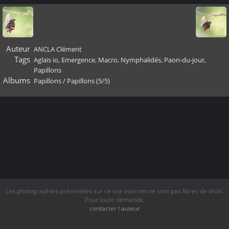
Auteur
ANCLA Clément
Tags
Aglais io
,
Emergence
,
Macro
,
Nymphalidés
,
Paon-du-jour
,
Papillons
Albums
Papillons
/
Papillons (5/5)
Les photographies présentées sur ce site internet ne sont pas libres de droit.
Pour toute demande,
contacter l auteur
.