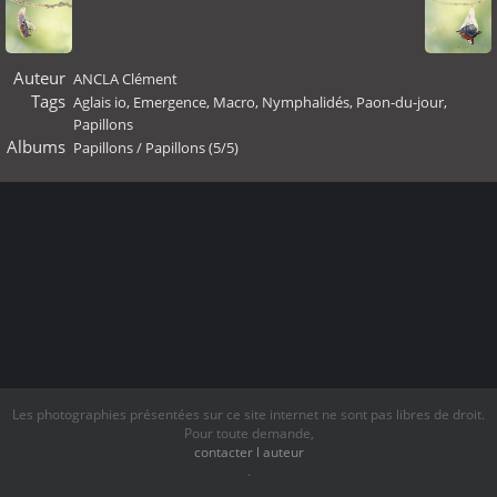
Auteur
ANCLA Clément
Tags
Aglais io
,
Emergence
,
Macro
,
Nymphalidés
,
Paon-du-jour
,
Papillons
Albums
Papillons
/
Papillons (5/5)
Les photographies présentées sur ce site internet ne sont pas libres de droit.
Pour toute demande,
contacter l auteur
.