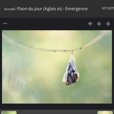
Paon du jour (Aglais io) - Emergence
67/1875
Accueil
/