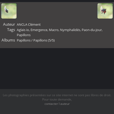
Auteur
ANCLA Clément
Tags
Aglais io
,
Emergence
,
Macro
,
Nymphalidés
,
Paon-du-jour
,
Papillons
Albums
Papillons
/
Papillons (5/5)
Les photographies présentées sur ce site internet ne sont pas libres de droit.
Pour toute demande,
contacter l auteur
.