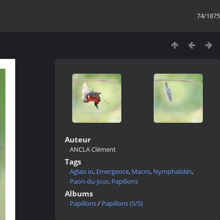
74/1875
Auteur
ANCLA Clément
Tags
Aglais io
,
Emergence
,
Macro
,
Nymphalidés
,
Paon-du-jour
,
Papillons
Albums
Papillons
/
Papillons (5/5)