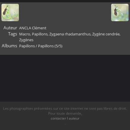
Auteur
ANCLA Clément
Tags
Macro
,
Papillons
,
Zygaena rhadamanthus
,
Zygène cendrée
,
Zygènes
Albums
Papillons
/
Papillons (5/5)
Les photographies présentées sur ce site internet ne sont pas libres de droit.
Pour toute demande,
contacter l auteur
.