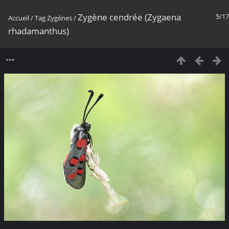
Zygène cendrée (Zygaena
5/17
Accueil
/
Tag
Zygènes
/
rhadamanthus)