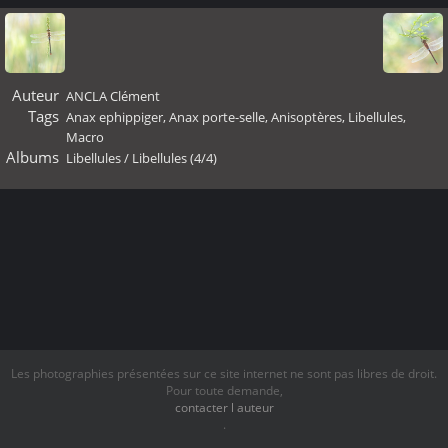
Auteur
ANCLA Clément
Tags
Anax ephippiger
,
Anax porte-selle
,
Anisoptères
,
Libellules
,
Macro
Albums
Libellules
/
Libellules (4/4)
Les photographies présentées sur ce site internet ne sont pas libres de droit.
Pour toute demande,
contacter l auteur
.