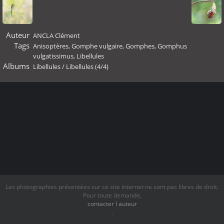
Auteur
ANCLA Clément
Tags
Anisoptères
,
Gomphe vulgaire
,
Gomphes
,
Gomphus
vulgatissimus
,
Libellules
Albums
Libellules
/
Libellules (4/4)
Les photographies présentées sur ce site internet ne sont pas libres de droit.
Pour toute demande,
contacter l auteur
.