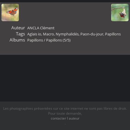
Auteur
ANCLA Clément
Tags
Aglais io
,
Macro
,
Nymphalidés
,
Paon-du-jour
,
Papillons
Albums
Papillons
/
Papillons (5/5)
Les photographies présentées sur ce site internet ne sont pas libres de droit.
Pour toute demande,
contacter l auteur
.