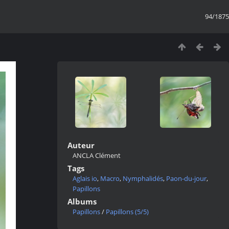
94/1875
Auteur
ANCLA Clément
Tags
Aglais io
,
Macro
,
Nymphalidés
,
Paon-du-jour
,
Papillons
Albums
Papillons
/
Papillons (5/5)