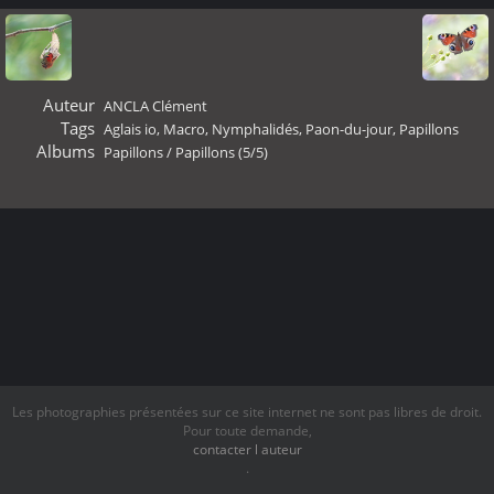
Auteur
ANCLA Clément
Tags
Aglais io
,
Macro
,
Nymphalidés
,
Paon-du-jour
,
Papillons
Albums
Papillons
/
Papillons (5/5)
Les photographies présentées sur ce site internet ne sont pas libres de droit.
Pour toute demande,
contacter l auteur
.