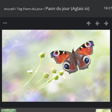
Paon du jour (Aglais io)
18/27
Accueil
/
Tag
Paon-du-jour
/