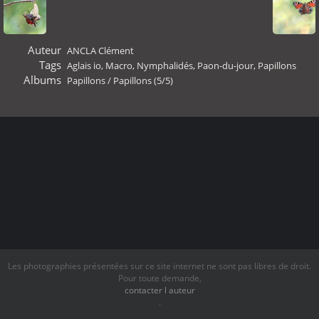
Auteur
ANCLA Clément
Tags
Aglais io
,
Macro
,
Nymphalidés
,
Paon-du-jour
,
Papillons
Albums
Papillons
/
Papillons (5/5)
Les photographies présentées sur ce site internet ne sont pas libres de droit.
Pour toute demande,
contacter l auteur
.