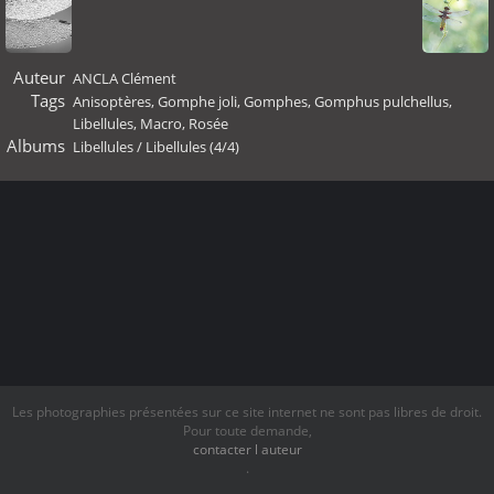
Auteur
ANCLA Clément
Tags
Anisoptères
,
Gomphe joli
,
Gomphes
,
Gomphus pulchellus
,
Libellules
,
Macro
,
Rosée
Albums
Libellules
/
Libellules (4/4)
Les photographies présentées sur ce site internet ne sont pas libres de droit.
Pour toute demande,
contacter l auteur
.