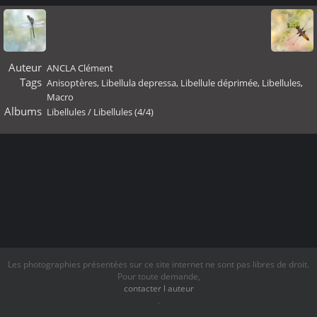
Auteur
ANCLA Clément
Tags
Anisoptères
,
Libellula depressa
,
Libellule déprimée
,
Libellules
,
Macro
Albums
Libellules
/
Libellules (4/4)
Les photographies présentées sur ce site internet ne sont pas libres de droit.
Pour toute demande,
contacter l auteur
.