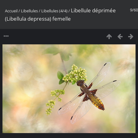
Libellule déprimée
9/60
Accueil
/
Libellules
/
Libellules (4/4)
/
(Libellula depressa) femelle