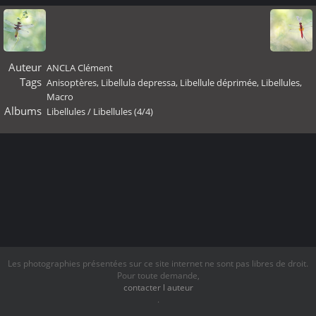
Auteur
ANCLA Clément
Tags
Anisoptères
,
Libellula depressa
,
Libellule déprimée
,
Libellules
,
Macro
Albums
Libellules
/
Libellules (4/4)
Les photographies présentées sur ce site internet ne sont pas libres de droit.
Pour toute demande,
contacter l auteur
.