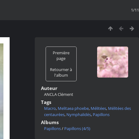
1/11
Première
page
Retourner à
l'album
Auteur
ANCLA Clément
Tags
Macro
,
Melitaea phoebe
,
Mélitées
,
Mélitées des
centaurées
,
Nymphalidés
,
Papillons
Albums
Papillons
/
Papillons (4/5)