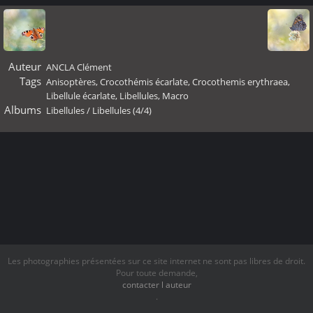
Auteur
ANCLA Clément
Tags
Anisoptères
,
Crocothémis écarlate
,
Crocothemis erythraea
,
Libellule écarlate
,
Libellules
,
Macro
Albums
Libellules
/
Libellules (4/4)
Les photographies présentées sur ce site internet ne sont pas libres de droit.
Pour toute demande,
contacter l auteur
.