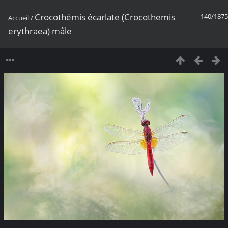
Crocothémis écarlate (Crocothemis
140/1875
Accueil
/
erythraea) mâle