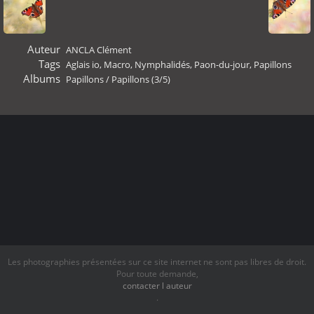
Auteur
ANCLA Clément
Tags
Aglais io
,
Macro
,
Nymphalidés
,
Paon-du-jour
,
Papillons
Albums
Papillons
/
Papillons (3/5)
Les photographies présentées sur ce site internet ne sont pas libres de droit.
Pour toute demande,
contacter l auteur
.