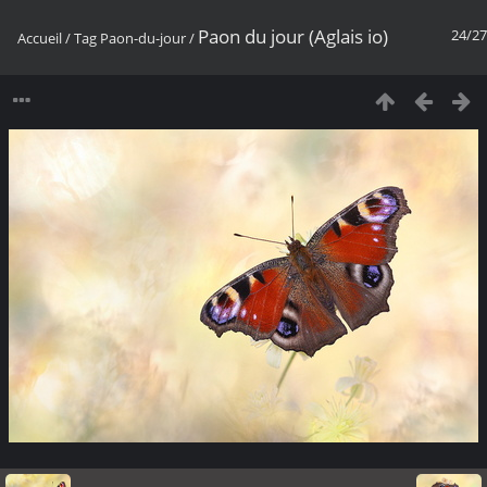
Paon du jour (Aglais io)
24/27
Accueil
/
Tag
Paon-du-jour
/