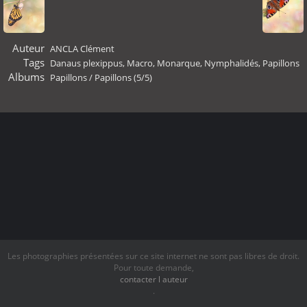
Auteur
ANCLA Clément
Tags
Danaus plexippus
,
Macro
,
Monarque
,
Nymphalidés
,
Papillons
Albums
Papillons
/
Papillons (5/5)
Les photographies présentées sur ce site internet ne sont pas libres de droit.
Pour toute demande,
contacter l auteur
.