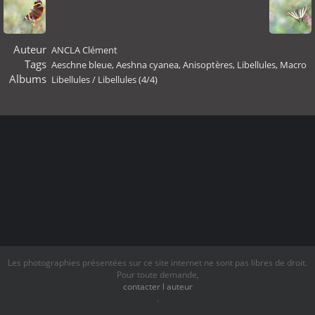
Auteur
ANCLA Clément
Tags
Aeschne bleue
,
Aeshna cyanea
,
Anisoptères
,
Libellules
,
Macro
Albums
Libellules
/
Libellules (4/4)
Les photographies présentées sur ce site internet ne sont pas libres de droit.
Pour toute demande,
contacter l auteur
.