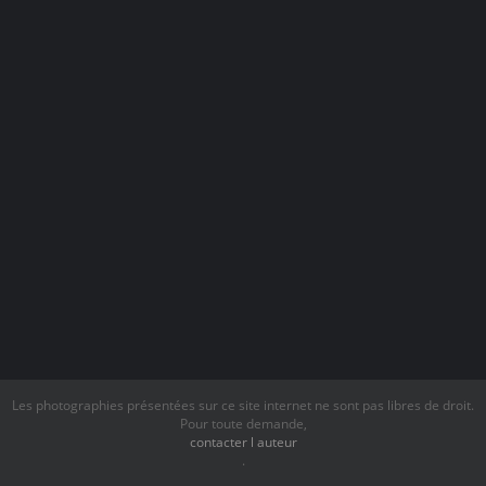
Les photographies présentées sur ce site internet ne sont pas libres de droit.
Pour toute demande,
contacter l auteur
.