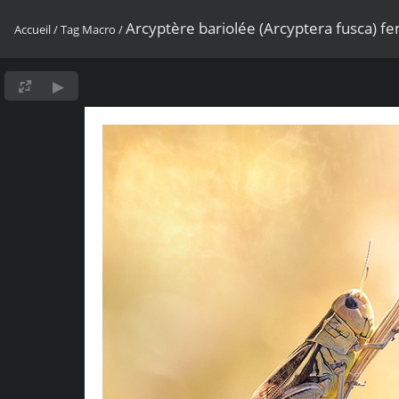
Arcyptère bariolée (Arcyptera fusca) fe
Accueil
/
Tag
Macro
/