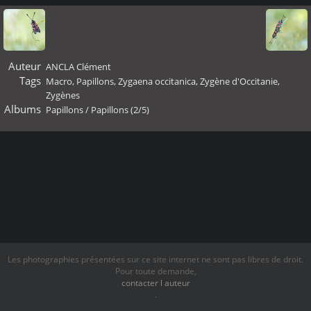
Auteur
ANCLA Clément
Tags
Macro
,
Papillons
,
Zygaena occitanica
,
Zygène d'Occitanie
,
Zygènes
Albums
Papillons
/
Papillons (2/5)
Les photographies présentées sur ce site internet ne sont pas libres de droit.
Pour toute demande,
contacter l auteur
.