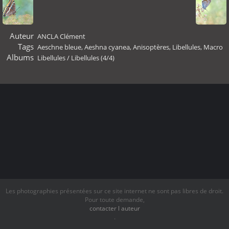
Auteur
ANCLA Clément
Tags
Aeschne bleue
,
Aeshna cyanea
,
Anisoptères
,
Libellules
,
Macro
Albums
Libellules
/
Libellules (4/4)
Les photographies présentées sur ce site internet ne sont pas libres de droit.
Pour toute demande,
contacter l auteur
.