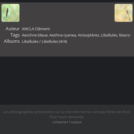
Auteur
ANCLA Clément
Tags
Aeschne bleue
,
Aeshna cyanea
,
Anisoptères
,
Libellules
,
Macro
Albums
Libellules
/
Libellules (4/4)
Les photographies présentées sur ce site internet ne sont pas libres de droit.
Pour toute demande,
contacter l auteur
.