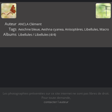
Auteur
ANCLA Clément
Tags
Aeschne bleue
,
Aeshna cyanea
,
Anisoptères
,
Libellules
,
Macro
Albums
Libellules
/
Libellules (4/4)
Les photographies présentées sur ce site internet ne sont pas libres de droit.
Pour toute demande,
contacter l auteur
.