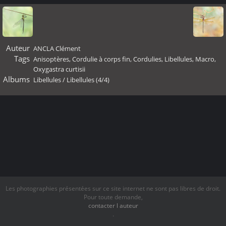
Auteur
ANCLA Clément
Tags
Anisoptères
,
Cordulie à corps fin
,
Cordulies
,
Libellules
,
Macro
,
Oxygastra curtisii
Albums
Libellules
/
Libellules (4/4)
Les photographies présentées sur ce site internet ne sont pas libres de droit.
Pour toute demande,
contacter l auteur
.