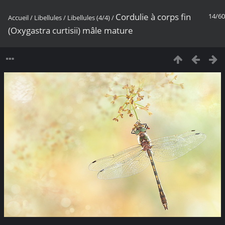
Cordulie à corps fin
14/60
Accueil
/
Libellules
/
Libellules (4/4)
/
(Oxygastra curtisii) mâle mature