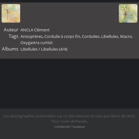
Auteur
ANCLA Clément
Tags
Anisoptères
,
Cordulie à corps fin
,
Cordulies
,
Libellules
,
Macro
,
Oxygastra curtisii
Albums
Libellules
/
Libellules (4/4)
Les photographies présentées sur ce site internet ne sont pas libres de droit.
Pour toute demande,
contacter l auteur
.