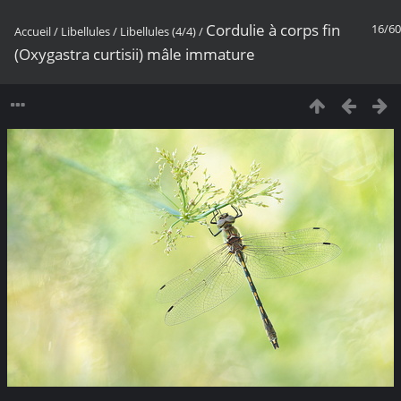
Cordulie à corps fin
16/60
Accueil
/
Libellules
/
Libellules (4/4)
/
(Oxygastra curtisii) mâle immature