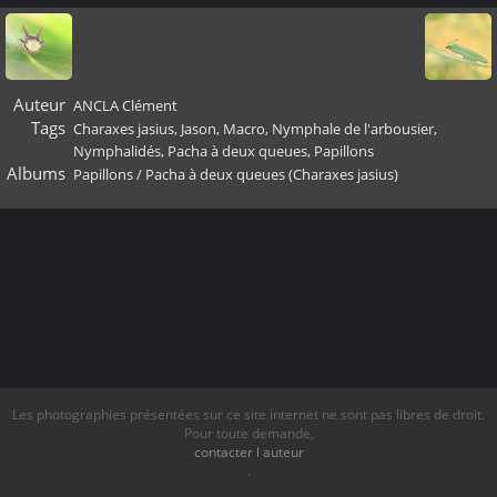
Auteur
ANCLA Clément
Tags
Charaxes jasius
,
Jason
,
Macro
,
Nymphale de l'arbousier
,
Nymphalidés
,
Pacha à deux queues
,
Papillons
Albums
Papillons
/
Pacha à deux queues (Charaxes jasius)
Les photographies présentées sur ce site internet ne sont pas libres de droit.
Pour toute demande,
contacter l auteur
.