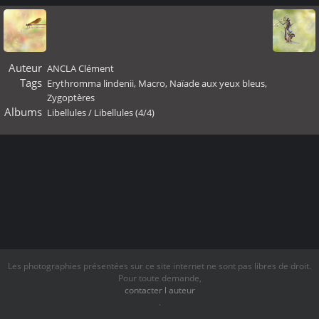
Auteur
ANCLA Clément
Tags
Erythromma lindenii
,
Macro
,
Naïade aux yeux bleus
,
Zygoptères
Albums
Libellules
/
Libellules (4/4)
Les photographies présentées sur ce site internet ne sont pas libres de droit.
Pour toute demande,
contacter l auteur
.