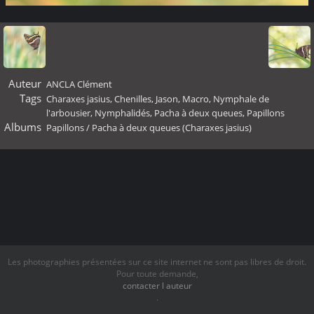
Auteur
ANCLA Clément
Tags
Charaxes jasius
,
Chenilles
,
Jason
,
Macro
,
Nymphale de
l'arbousier
,
Nymphalidés
,
Pacha à deux queues
,
Papillons
Albums
Papillons
/
Pacha à deux queues (Charaxes jasius)
Les photographies présentées sur ce site internet ne sont pas libres de droit.
Pour toute demande,
contacter l auteur
.