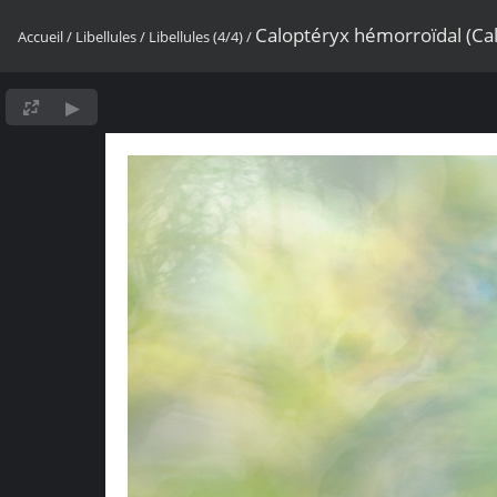
Caloptéryx hémorroïdal (Ca
Accueil
/
Libellules
/
Libellules (4/4)
/