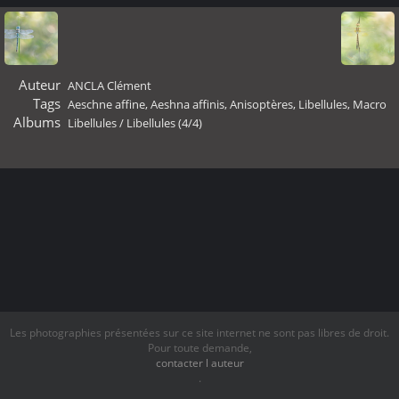
Auteur
ANCLA Clément
Tags
Aeschne affine
,
Aeshna affinis
,
Anisoptères
,
Libellules
,
Macro
Albums
Libellules
/
Libellules (4/4)
Les photographies présentées sur ce site internet ne sont pas libres de droit.
Pour toute demande,
contacter l auteur
.