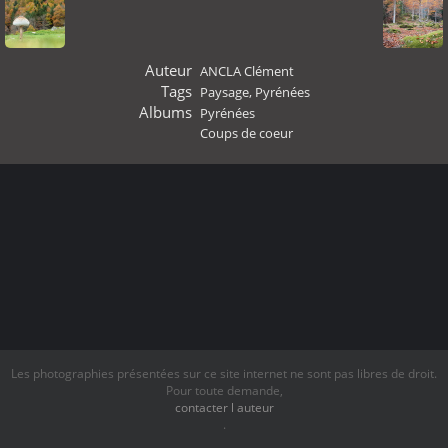
Auteur
ANCLA Clément
Tags
Paysage
,
Pyrénées
Albums
Pyrénées
Coups de coeur
Les photographies présentées sur ce site internet ne sont pas libres de droit.
Pour toute demande,
contacter l auteur
.