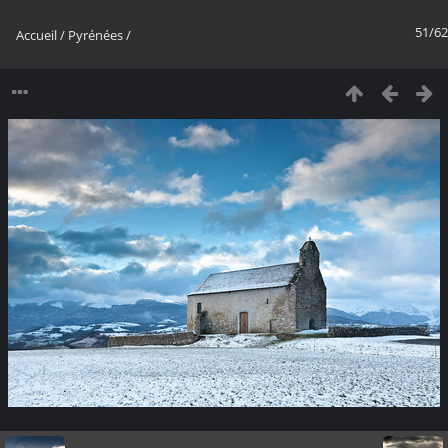
51/62
Accueil
/
Pyrénées
/