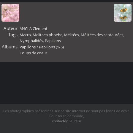
Auteur
ANCLA Clément
Tags
Macro
,
Melitaea phoebe
,
Mélitées
,
Mélitées des centaurées
,
Nymphalidés
,
Papillons
Albums
Papillons
/
Papillons (1/5)
Coups de coeur
Les photographies présentées sur ce site internet ne sont pas libres de droit.
Pour toute demande,
contacter l auteur
.