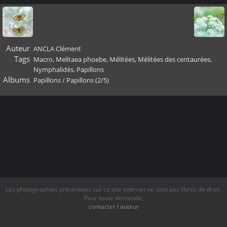
Auteur
ANCLA Clément
Tags
Macro
,
Melitaea phoebe
,
Mélitées
,
Mélitées des centaurées
,
Nymphalidés
,
Papillons
Albums
Papillons
/
Papillons (2/5)
Les photographies présentées sur ce site internet ne sont pas libres de droit.
Pour toute demande,
contacter l auteur
.