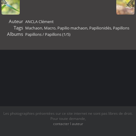
Auteur
ANCLA Clément
Tags
Machaon
,
Macro
,
Papilio machaon
,
Papilionidés
,
Papillons
Albums
Papillons
/
Papillons (1/5)
Les photographies présentées sur ce site internet ne sont pas libres de droit.
Pour toute demande,
contacter l auteur
.