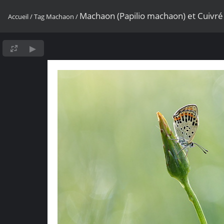
Machaon (Papilio machaon) et Cuivré f
Accueil
/
Tag
Machaon
/